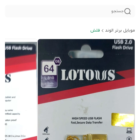
جستجو
موبایل برتر الوند
فلش