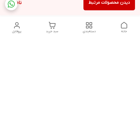
دیدن محصولات مرتبط
ناموجود
خانه
دسته‌بندی
سبد خرید
پروفایل
دسترسی سریع
درباره ما
شکایات
روزهای کاری فروشگاه شنبه تا پنج شنبه ،ازساعت صبح ها10 الی
13:00 عصرها 17 الی 21:00درصورت امکان پیامک دهیدتادراسرع وقت
پاسخ شماداده شودشماره تماس: 09192880134
02832242845
شماره تماس
09192880134