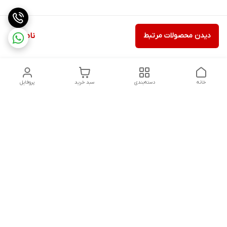
دیدن محصولات مرتبط
ناموجود
خانه
دسته‌بندی
سبد خرید
پروفایل
دسترسی سریع
درباره ما
شکایات
روزهای کاری فروشگاه شنبه تا پنج شنبه ،ازساعت صبح ها10 الی
13:00 عصرها 17 الی 21:00درصورت امکان پیامک دهیدتادراسرع وقت
پاسخ شماداده شودشماره تماس: 09192880134