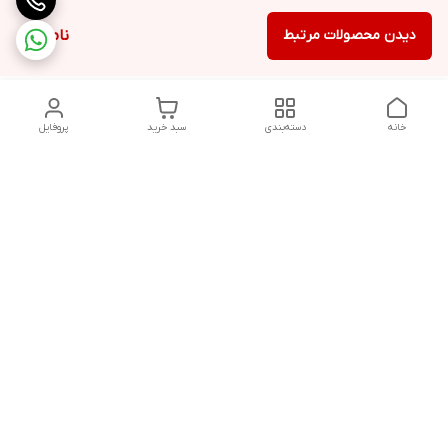
دیدن محصولات مرتبط
ناموجود
خانه
دسته‌بندی
سبد خرید
پروفایل
دسترسی سریع
درباره ما
شکایات
روزهای کاری فروشگاه شنبه تا پنج شنبه ،ازساعت صبح ها10 الی
13:00 عصرها 17 الی 21:00درصورت امکان پیامک دهیدتادراسرع وقت
پاسخ شماداده شودشماره تماس: 09192880134
02832242845