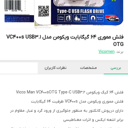
فلش مموری 64 گیگابایت ویکومن مدل VC400s USB3.1
OTG
برند:
Vicomen
بررسی
مشخصات
نظرات کاربران
فلش ۶۴ گیگ ویکومن Vicco Man VC400sOTG Type-C USB3.2
فلش مموری ویکومن مدل VC400s ظرفیت ۶۴ گیگابایت
دارای درپوش کانکتور به منظور جلوگیری از ورود گرد و غبار، مقاوم در
برابر اشعه ایکس و اثرات مغناطیسی