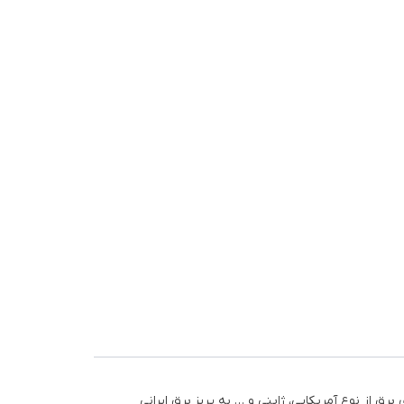
ی برق از نوع آمریکایی، ژاپنی و … به پریز برق ایرانی