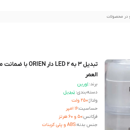
در محصولات
تبدیل 3 به 2 LED دار ORIEN با ض
العمر
برند:
اورین
دسته‌بندی
:
تبدیل
ولتاژ
:
۲۵۰ ولت
حساسیت
:
۱۶ امپر
فرکانس
:
۵۰ و ۶۰ هرتز
جنس بدنه
:
ABS و پلی کربنات