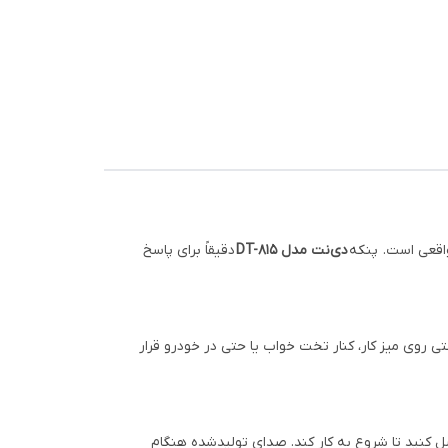
واقعی است. پنکه
دی‌نت مدل DT-815
دقیقاً برای پاسخ
بع تغذیه USB, کامپیوتر
ه‌راحتی روی میز کار، کنار تخت خواب یا حتی در خودرو قرار
ست آن را به لپ‌تاپ، پاوربانک، آداپتور موبایل یا حتی درگاه USB خودرو وصل کنید تا شروع به کار کند. صدای تولیدشده هنگام