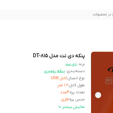
در محصولات
پنکه دی نت مدل DT-815
برند:
دی نت
دسته‌بندی
:
پنکه رومیزی
نوع اتصال
:
کابل USB
طول کابل
:
1.2 متر
تعداد پره
:
4عدد
جنس پره
:
فلزی
ولتاژ ورودی
:
5 ولت
نمایش بیشتر