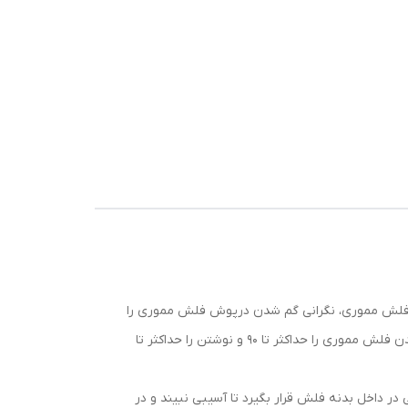
USB 3 نیز بهره می‌برد. طراحی بدون درپوش این فلش مموری، نگرانی گم شدن درپوش فلش مموری را
در شما از بین می‌برد و دیگر لازم نیست شما نگران این مورد باشید. رابط USB 3.0 قابلیت انتقال دوکاناله دارد و قادر است سرعت خواندن فلش مموری را حداکثر تا 90 و نوشتن را حداکثر تا
ی طراحی شده تا هنگامی‌که شما با آن کاری نداشته باشید رابط USB به‌صورت کشویی در داخل بدنه فلش قرار بگیرد تا آسیبی نبیند و در