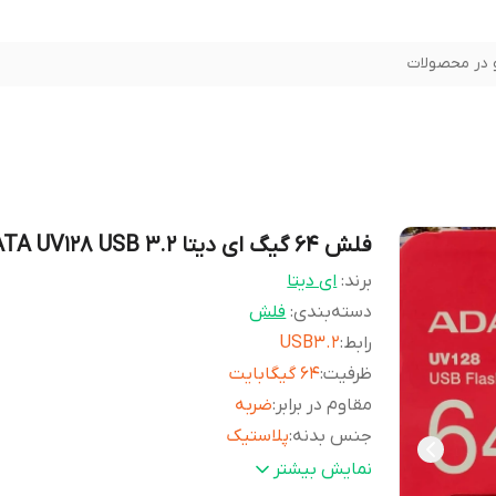
در محصولات
فلش 64 گیگ ای دیتا ADATA UV128 USB 3.2
برند:
ای دیتا
دسته‌بندی
:
فلش
رابط
:
USB3.2
ظرفیت
:
64 گیگابایت
مقاوم در برابر
:
ضربه
جنس بدنه
:
پلاستیک
گارانتی شرکتی
:
60 ماهه آونگ
نمایش بیشتر