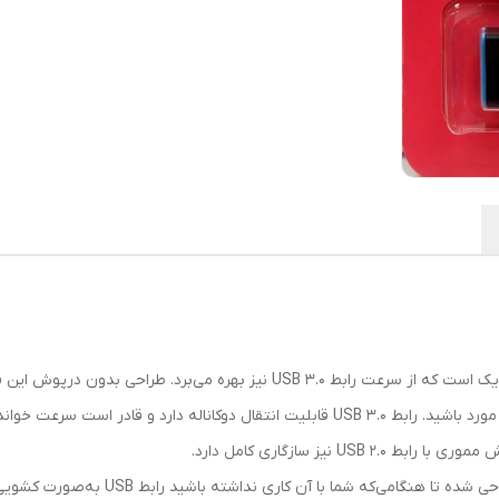
رنگ
:
مشکی - آبی
سرعت خواندن اطلاعات
:
90mb/s
سرعت نوشتن اطلاعات
:
40mb/s
ADATA UV128 یک فلش مموری با طراحی کشویی و باریک است که از سرعت رابط .0
فلش مموری Adata DashDrive UV128 به صورت