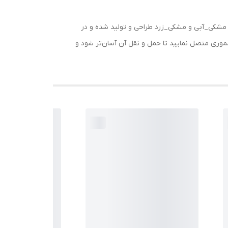
 ضد خش و ضد گرد و خاک بودن را برای آن به ارمغان آورده است. فلش مموری UV128 در دو رنگ مشکی_آبی و مشکی_زرد طراحی و تولید شده و در
موری متصل نمایید تا حمل و نقل آن آسان‌تر شود و