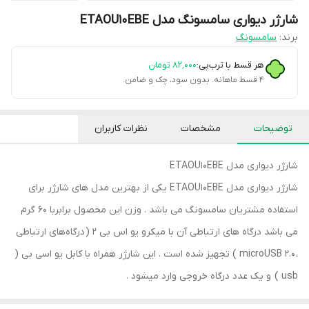
شارژر دیواری سامسونگ مدل ETAOU10EBE
برند:
سامسونگ
هر قسط با ترب‌پی:
۸۲٬۰۰۰
تومان
۴ قسط ماهانه. بدون سود، چک و ضامن.
توضیحات
مشخصات
نظرات کاربران
شارژر دیواری مدل ETAOU10EBE
شارژر دیواری مدل ETAOU10EBE یکی از بهترین مدل های شارژر برای
استفاده مشتریان سامسونگ می باشد . وزن این محصول برابربا 60 گرم
می باشد درگاه های ارتباطی آن با میکرو یو اس بی 2 ( درگاه‌های ارتباطی
، microUSB 2.0 ) تجهیز شده است . این شارژر همراه با کابل یو اسی بی (
usb ) و یک عدد درگاه خروجی وارد میشود .