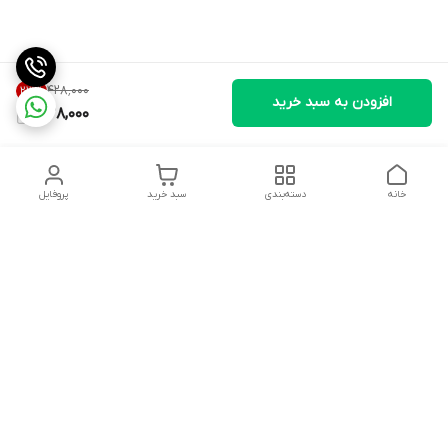
۴۲۸٬۰۰۰
23
%
افزودن به سبد خرید
328,000
خانه
دسته‌بندی
سبد خرید
پروفایل
دسترسی سریع
درباره ما
شکایات
روزهای کاری فروشگاه شنبه تا پنج شنبه ،ازساعت صبح ها10 الی
13:00 عصرها 17 الی 21:00درصورت امکان پیامک دهیدتادراسرع وقت