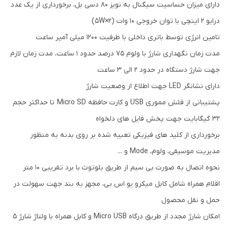
دارای میزان حساسیت سیگنال به نویز 80 دسی بل، برخورداری از یک عدد
درایو 2 اینچی با توان خروجی 10 وات (2×5W)
تامین انرژی توسط باتری داخلی با ظرفیت 1200 میلی آمپر ساعت
مدت زمان نگهداری شارژ با ولوم 75 درصد حدود 1 ساعت، مدت زمان لازم
جهت شارژ دستگاه در حدود 2 الی 3 ساعت
دارای نشانگر LED جهت اطلاع از وضعیت شارژ
پشتیبانی از فلش مموری USB و کارت حافظه Micro SD تا حداکثر حجم
32 گیگابایت جهت پخش فایل های دلخواه
برخورداری از کلید های فیزیکی تعبیه شده بر روی بدنه به منظور
مدیریت موسیقی، ولوم، Mode و ...
نحوه اتصال به صورت بی سیم از طریق بلوتوث با برد تقریبی 10 متر
اقلام همراه شامل کابل میکرو یو اس بی، مجهز به بند جهت سهولت در
حمل و نقل محصول
امکان شارژ مجدد از طریق درگاه Micro USB و کابل همراه با ولتاژ شارژ 5