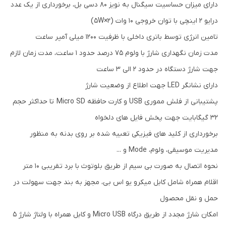
دارای میزان حساسیت سیگنال به نویز 80 دسی بل، برخورداری از یک عدد
درایو 2 اینچی با توان خروجی 10 وات (2×5W)
تامین انرژی توسط باتری داخلی با ظرفیت 1200 میلی آمپر ساعت
مدت زمان نگهداری شارژ با ولوم 75 درصد حدود 1 ساعت، مدت زمان لازم
جهت شارژ دستگاه در حدود 2 الی 3 ساعت
دارای نشانگر LED جهت اطلاع از وضعیت شارژ
پشتیبانی از فلش مموری USB و کارت حافظه Micro SD تا حداکثر حجم
32 گیگابایت جهت پخش فایل های دلخواه
برخورداری از کلید های فیزیکی تعبیه شده بر روی بدنه به منظور
مدیریت موسیقی، ولوم، Mode و ...
نحوه اتصال به صورت بی سیم از طریق بلوتوث با برد تقریبی 10 متر
اقلام همراه شامل کابل میکرو یو اس بی، مجهز به بند جهت سهولت در
حمل و نقل محصول
امکان شارژ مجدد از طریق درگاه Micro USB و کابل همراه با ولتاژ شارژ 5