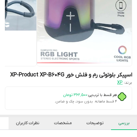
اسپیکر بلوتوثی رم و فلش خور XP-Product XP-B604G
برند:
XP
هر قسط با ترب‌پی:
۳۶۲٬۵۰۰
تومان
۴ قسط ماهانه. بدون سود، چک و ضامن.
بررسی
توضیحات
مشخصات
نظرات کاربران