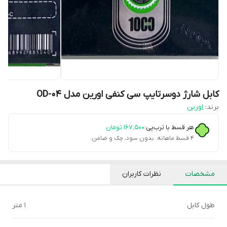
کابل شارژ دوسرتایپ سی کنفی اورین مدل OD-04
برند:
اورین
هر قسط با ترب‌پی:
۱۶۷٬۵۰۰
تومان
۴ قسط ماهانه. بدون سود، چک و ضامن.
مشخصات
نظرات کاربران
طول کابل
1 متر