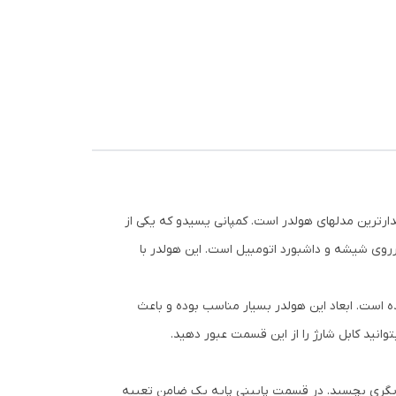
رترین مدلهای هولدر است. کمپانی یسیدو که یکی از
دو YESIDO C139 محصولی از برند یسیدو قابل نصب برروی شیشه و داشبورد اتومبیل است. این هولدر با
ن هولدر موبایل از پلاستیک باکیفیت ABS که علاوه بر دوام بالا، باعث زیبایی این هولدر موبایل یسیدو YESIDO C139 شده است. ابعاد این هولدر بسیار مناسب بوده و باعث
نید کابل شارژ را از این قسمت عبور دهید.
دیگری بچسبد. در قسمت پایینی پایه یک ضامن تعبیه