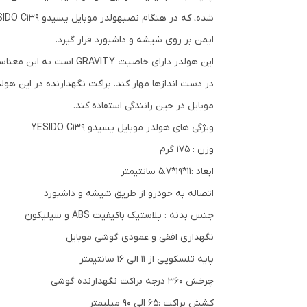
ایمن بر روی شیشه و داشبورد قرار گیرد.
این هولدر دارای خاصیت
موبایل در حین رانندگی استفاده کند.
ویژگی های هولدر موبایل یسیدو YESIDO C139
وزن : 175 گرم
ابعاد :11*19*5.7 سانتیمتر
اتصاله به خودرو از طریق شیشه و داشبورد
جنس بدنه : پلاستیک باکیفیت ABS و سیلیکون
نگهداری افقی و عمودی گوشی موبایل
پایه تلسکوپی از 11 الی 16 سانتیمتر
چرخش 360 درجه براکت نگهدارنده گوشی
کشش براکت :65 الی 90 میلیمتر