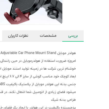
بررسی
مشخصات
نظرات کاربران
هولدر موبایل YESIDO C139 Cell Phone Automobile Adjustable Car Phone Mount Stand
امروزه ضرورت استفاده از هولدرموبایل در حین رانند
ابعاد کوچک خود مناسب گوشی از سایز 4 الی 6.7 اینچ است.
میشود فضای زیادی از اتومبیل شما اشغال نکند. در ق
طراحی بدنه شیک
پدچسبنده باکیفیت در این هولدر با ایجاد یک فضای 