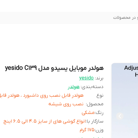
در محصولات
هولدر موبایل یسیدو مدل yesido C139
برند:
yesido
دسته‌بندی
:
هولدر
نوع
هولدر قابل نصب روی داشبورد ، هولدر قاب
محصول
:
نصب روی شیشه
رنگ
:
مشکی
سازگار با
:
انواع گوشی های از سایز 4.5 الی 6.5 اینچ
وزن
:
175 گرم