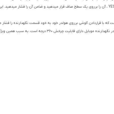
شده، که در هنگام نصبهولدر موبایل یسیدو YESIDO C139 ، آن را برروی یک سطح صاف قرار میدهید و ضامن آ
 GRAVITY است به این معناست که با قراردادن گوشی برروی هولدر خود به خود قسمت نگهدارن
در دست اندازها مهار کند. براکت نگهدارنده در این هولدر نگهدارنده 