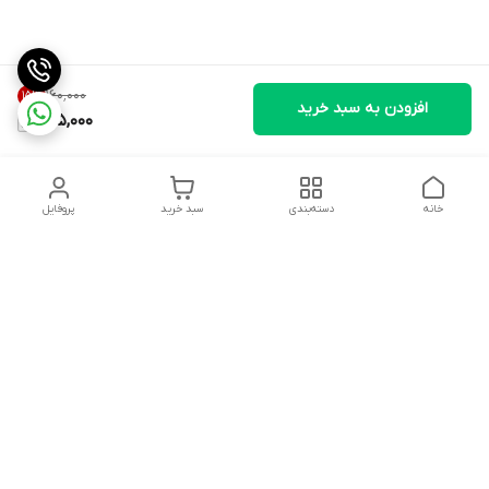
۱۶۰٬۰۰۰
15
%
افزودن به سبد خرید
135,000
خانه
دسته‌بندی
سبد خرید
پروفایل
دسترسی سریع
درباره ما
شکایات
روزهای کاری فروشگاه شنبه تا پنج شنبه ،ازساعت صبح ها10 الی
13:00 عصرها 17 الی 21:00درصورت امکان پیامک دهیدتادراسرع وقت