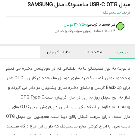
مبدل USB-C OTG سامسونگ مدل SAMSUNG
برند:
سامسونگ
هر قسط با ترب‌پی:
۳۰٬۷۵۰
تومان
۴ قسط ماهانه. بدون سود، چک و ضامن.
بررسی
مشخصات
نظرات کاربران
با توجه به نیاز همیشگی ما به اطلاعاتی که در موبایلمان ذخیره می کنیم
و محدود بودن فضاب ذخیره سازی موبایل ها ، همه ی کاربران OTG ها را
برای Back-Up گرفتن و فضای ذخیره سازی پشتیبان در نظر می گیرند و
نیاز به این مبدل روز به روز در حال افزایش است.OTG Type-C
samsung علاوه بر اینکه یکی از زیباترین و پرفروش ترین OTG های
بازار است ، دارای سرعت انتقال بالای دیتا است. همچنین این مبدل OTG
تایپ سی ، با انواع گوشی های سامسونگ که دارای این نوع درگاه هستند