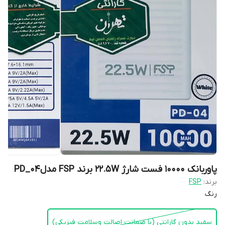
پاوربانک 10000 فست شارژ 22.5W برند FSP مدلPD_04
برند:
FSP
رنگ
سفید بدون گارانتی (با ضمانت اصالت وسلامت فیزیکی)