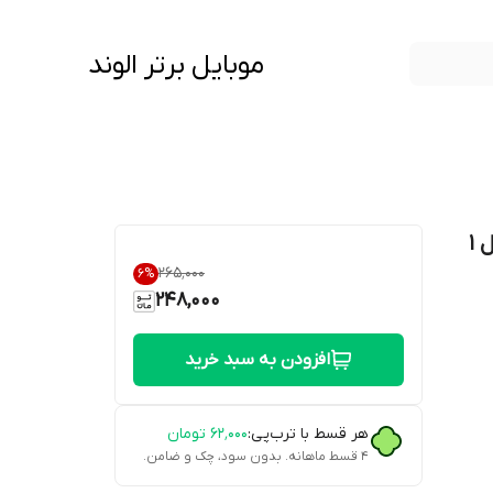
موبایل برتر الوند
کابل شارژ سه سر دنمن مدل D05E به طول 1
۲۶۵٬۰۰۰
6
%
248,000
افزودن به سبد خرید
هر قسط با ترب‌پی:
۶۲٬۰۰۰
تومان
۴ قسط ماهانه. بدون سود، چک و ضامن.