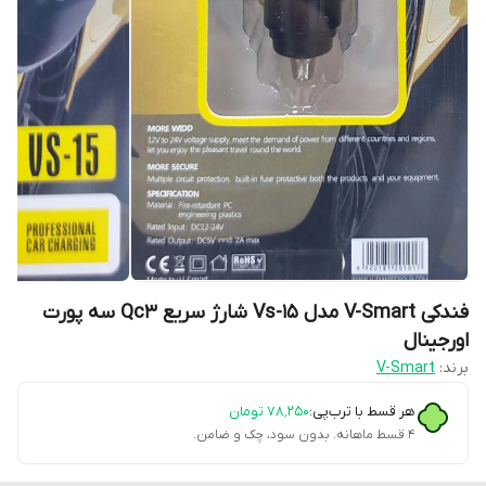
فندکی V-Smart مدل Vs-15 شارژ سریع Qc3 سه پورت
اورجینال
برند:
V-Smart
هر قسط با ترب‌پی:
۷۸٬۲۵۰
تومان
۴ قسط ماهانه. بدون سود، چک و ضامن.