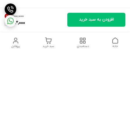
۴۰۰٬۰۰۰
21
%
افزودن به سبد خرید
313,000
خانه
دسته‌بندی
سبد خرید
پروفایل
دسترسی سریع
درباره ما
شکایات
روزهای کاری فروشگاه شنبه تا پنج شنبه ،ازساعت صبح ها10 الی
13:00 عصرها 17 الی 21:00درصورت امکان پیامک دهیدتادراسرع وقت
پاسخ شماداده شودشماره تماس: 09192880134