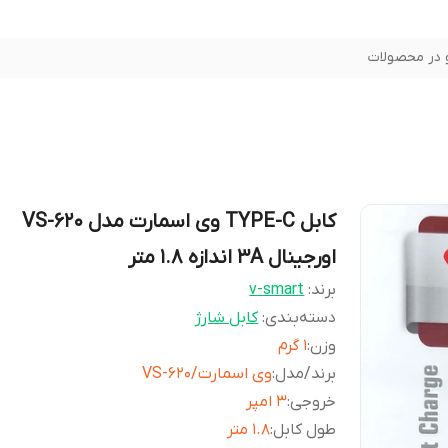
در محصولات
کابل TYPE-C وی اسمارت مدل VS-620
اورجینال 3A اندازه 1.8 متر
برند:
v-smart
دسته‌بندی
:
کابل شارژ
وزن
:
1 گرم
برند/مدل
:
وی اسمارت/VS-620
خروجی
:
3 امپر
طول کابل
:
1.8 متر