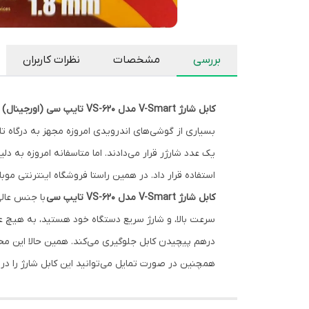
بررسی
مشخصات
نظرات کاربران
کابل شارژ V-Smart مدل VS-620 تایپ سی (اورجینال) طول 1.8 متر
یک عدد شارژر قرار می‌دادند. اما متاسفانه امروزه به 
استفاده قرار داد. در همین راستا فروشگاه اینترنتی موب
کابل شارژ V-Smart مدل VS-620 تایپ سی
درهم پیچیدن کابل جلوگیری می‌کند. همین حالا این 
همچنین در صورت تمایل می‌توانید این کابل شارژ را در