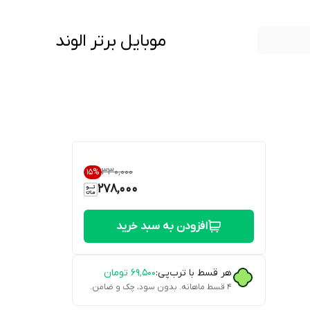
موبایل برتر الوند
۳۳۰٬۰۰۰
15
%
278,000
افزودن به سبد خرید
هر قسط با ترب‌پی:
۶۹٬۵۰۰
تومان
۴ قسط ماهانه. بدون سود، چک و ضامن.