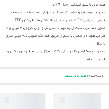
هندزفری با سیم اپیمکس مدل EH36
مدیریت موسیقی و تماس توسط کلید فیزیکی تعبیه شده روی سیم
گوشی با طراحی In-Ear، کابل به طول ۱۱۰ سانتی متر با روکش TPE
میزان حساسیت سیگنال به نویز ۹۰ دسی بل و توان خروجی ۳ میلی وات
طراحی هوک دار، اتصال با سیم از طریق رابط جک صوتی ۳٫۵ میلی متری
L شکل
محدوده پاسخگویی ۲۰ هرتز الی ۲۰ کیلوهرتز، وجود میکروفون داخلی و
قابلیت مکالمه
دسته‌بندی
:
هندزفری سیمی