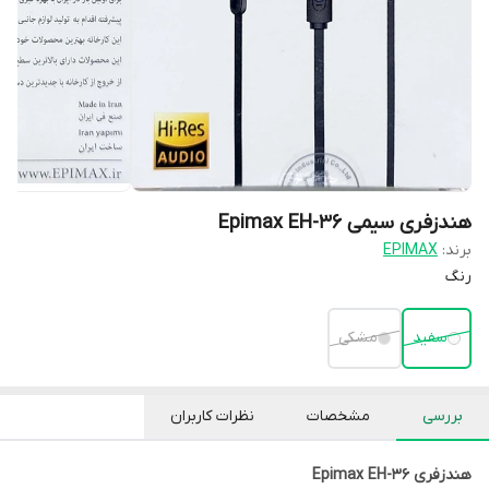
هندزفری سیمی Epimax EH-36
برند:
EPIMAX
رنگ
سفید
مشکی
بررسی
مشخصات
نظرات کاربران
هندزفری Epimax EH-36