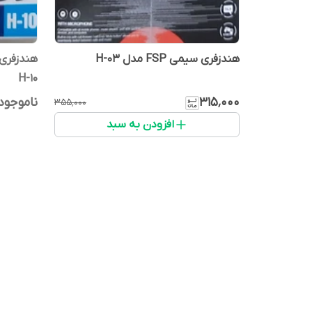
هندزفری سیمی FSP مدل H-03
هندزفری
H-10
۳۱۵٬۰۰۰
ناموجود
۳۵۵٬۰۰۰
افزودن به سبد