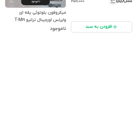
۵۵۸٬۰۰۰
۶۵۸٬۰۰۰
ناموجود
میکروفون بلوتوثی یقه ای
وایرلس اورجینال ترانیو T-M19
افزودن به سبد
ناموجود