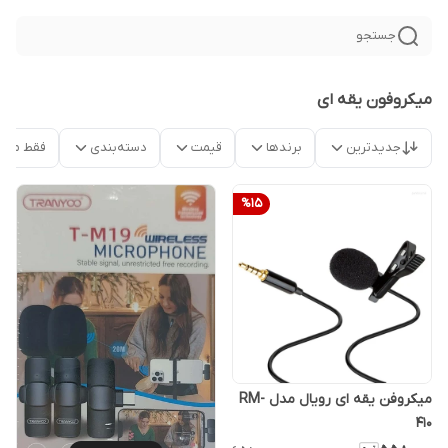
جستجو
میکروفون یقه ای
جدیدترین
برندها
قیمت
دسته‌بندی
فقط محص
%
15
میکروفن یقه ای رویال مدل RM-
410