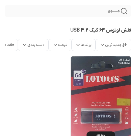
جستجو
فلش لوتوس 64 گیگ USB 3.2
جدیدترین
برندها
قیمت
دسته‌بندی
فقط محص
ناموجود