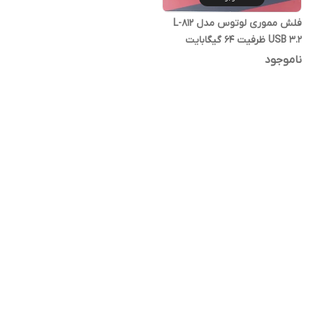
فلش مموری لوتوس مدل L-812
USB 3.2 ظرفیت 64 گیگابایت
ناموجود