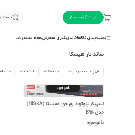
ورود / ثبت نام
جستجو 
دسته‌بندی کالاها
خانه
پیگیری سفارش
همه محصولات
ساند بار هیسکا
پربازدیدترین
برندها
قیمت
دسته‌ب
ناموجود
اسپیکر بلوتوث رم خور هیسکا (HISKA)
مدل B95
ناموجود