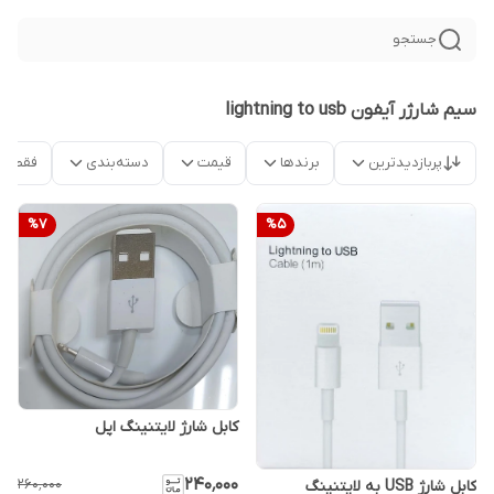
جستجو
سیم شارژر آیفون lightning to usb
پربازدیدترین
برندها
قیمت
دسته‌بندی
فقط م
%
7
%
5
کابل شارژ لایتنینگ اپل
۲۴۰٬۰۰۰
۲۶۰٬۰۰۰
کابل شارژ USB به لایتنینگ