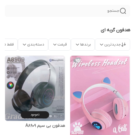
جستجو
هدفون گربه ای
جدیدترین
برندها
قیمت
دسته‌بندی
فقط محص
ناموجود
هدفون بی سیم A8909