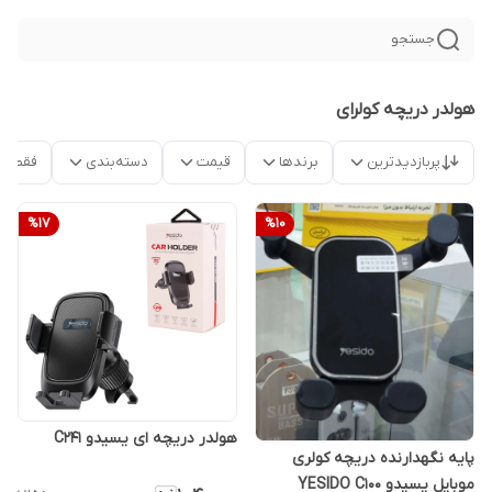
جستجو
هولدر دریچه کولرای
پربازدیدترین
برندها
قیمت
دسته‌بندی
فقط م
%
17
%
10
هولدر دریچه ای یسیدو C241
پایه نگهدارنده دریچه کولری
موبایل یسیدو YESIDO C100