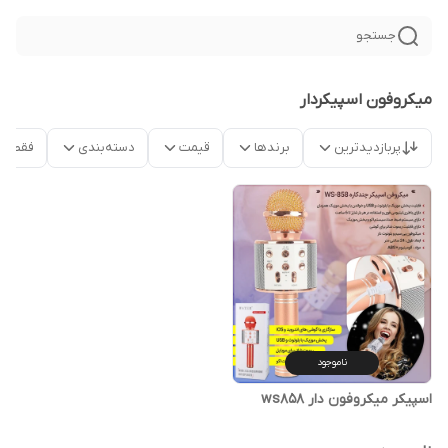
جستجو
میکروفون اسپیکردار
پربازدیدترین
برندها
قیمت
دسته‌بندی
فقط م
ناموجود
اسپیکر میکروفون دار ws858