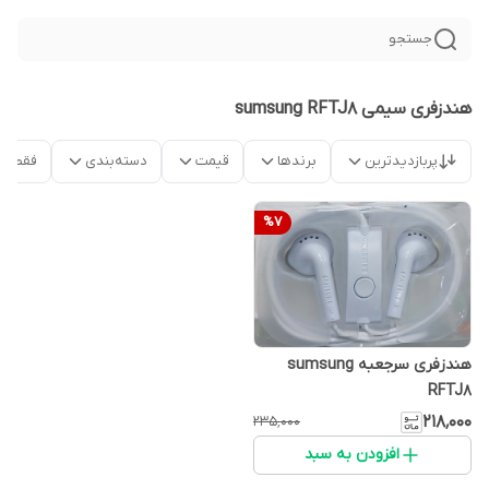
جستجو
هندزفری سیمی sumsung RFTJ8
پربازدیدترین
برندها
قیمت
دسته‌بندی
فقط م
%
7
هندزفری سرجعبه sumsung
RFTJ8
۲۱۸٬۰۰۰
۲۳۵٬۰۰۰
افزودن به سبد