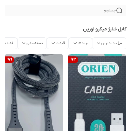
جستجو
کابل شارژ میکرو اورین
جدیدترین
برندها
قیمت
دسته‌بندی
فقط محص
%
9
%
12