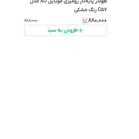
هولدر پایه‌دار رومیزی موبایل XO مدل
C57 رنگ مشکی
۸۸۰٬۰۰۰
۹۸۸٬۰۰۰
افزودن به سبد