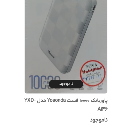
ناموجود
پاوربانک 10000 فست Yosonda مدل YXD-
A146
ناموجود