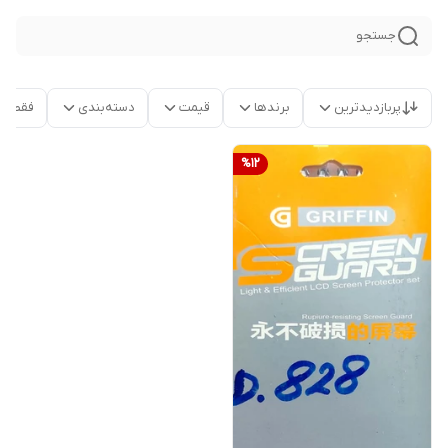
جستجو
پربازدیدترین
برندها
قیمت
دسته‌بندی
فقط م
%
12