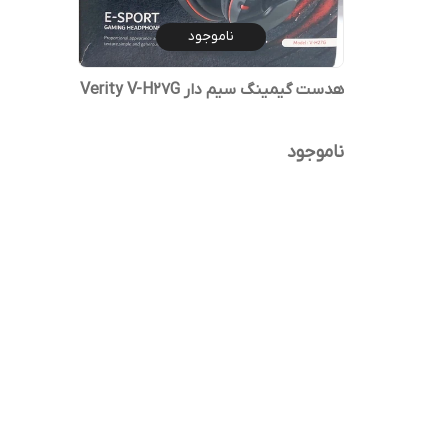
ناموجود
هدست گیمینگ سیم دار Verity V-H27G
ناموجود