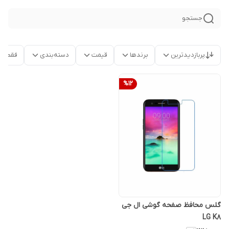
جستجو
پربازدیدترین
برندها
قیمت
دسته‌بندی
فقط م
%
12
گلس محافظ صفحه گوشی ال جی
LG K8