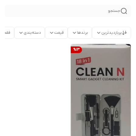
جستجو
پربازدیدترین
برندها
قیمت
دسته‌بندی
فقط م
%
13