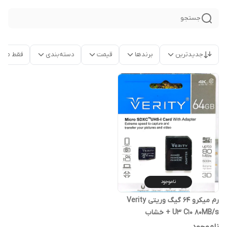
جستجو
جدیدترین
برندها
قیمت
دسته‌بندی
فقط محص
ناموجود
رم میکرو 64 گیگ وریتی Verity
U3 C10 80MB/s + خشاب